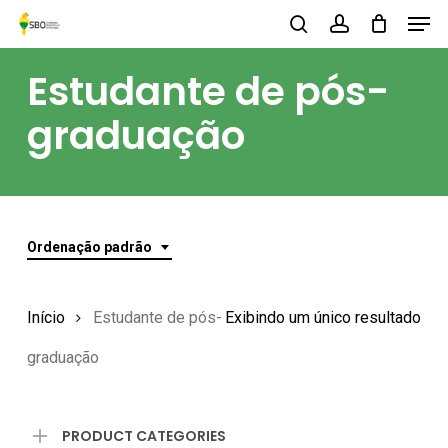
Men
Skip
to
search
account
Close
main
Estudante de pós-
Menu
content
graduação
Ordenação padrão
Início
Estudante de pós-
Exibindo um único resultado
graduação
PRODUCT CATEGORIES