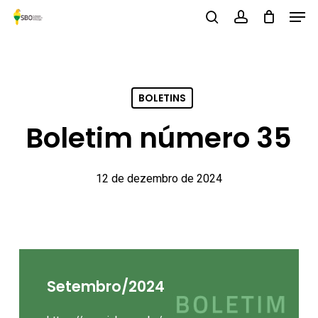
Men
Skip
to
search
account
Close
main
Menu
content
BOLETINS
Boletim número 35
12 de dezembro de 2024
Setembro/2024