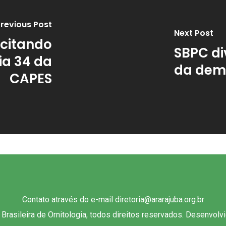
revious Post
Next Post
icitando
SBPC di
ia 34 da
da dem
CAPES
Contato através do e-mail diretoria@ararajuba.org.br
rasileira de Ornitologia, todos direitos reservados. Desenvolv