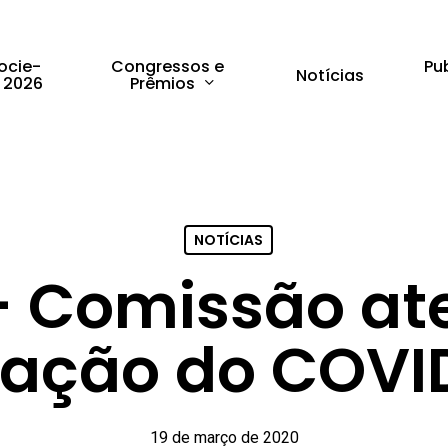
Congressos e
Pu
ocie-
Notícias
Prêmios
 2026
NOTÍCIAS
 Comissão at
uação do COVI
19 de março de 2020