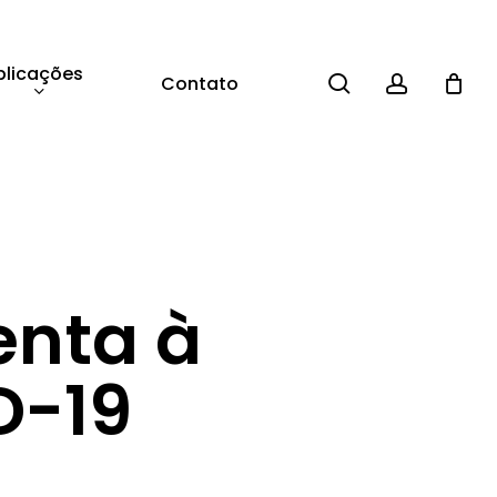
blicações
search
account
Contato
enta à
D-19