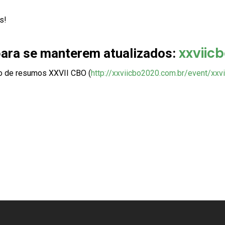
s!
xxviic
para se manterem atualizados:
vio de resumos XXVII CBO (
http://xxviicbo2020.com.br/event/xxvi