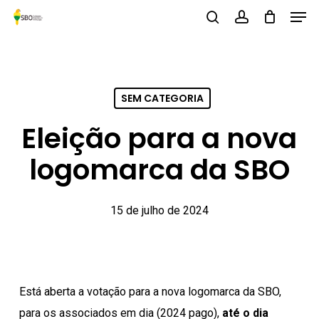
Men
Skip
to
search
account
Close
main
Menu
content
SEM CATEGORIA
Eleição para a nova
logomarca da SBO
15 de julho de 2024
Está aberta a votação para a nova logomarca da SBO,
para os associados em dia (2024 pago),
até o dia