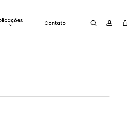
blicações
search
account
Contato